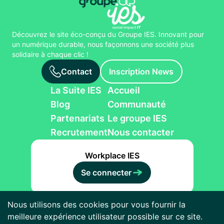
Découvrez le site éco-conçu du Groupe IES. Innovant pour
un numérique durable, nous façonnons une société plus
solidaire à chaque clic !
Contact
Inscription News
La Suite IES
Accueil
Blog
Communauté
Partenariats
Le groupe IES
Recrutement
Nous contacter
Workplace IES
Se connecter
Groupe IES,
2026
.
Nous utilisons des cookies pour vous fournir la
Mentions légales
meilleure expérience utilisateur possible sur ce site.
Politique de confidentialité